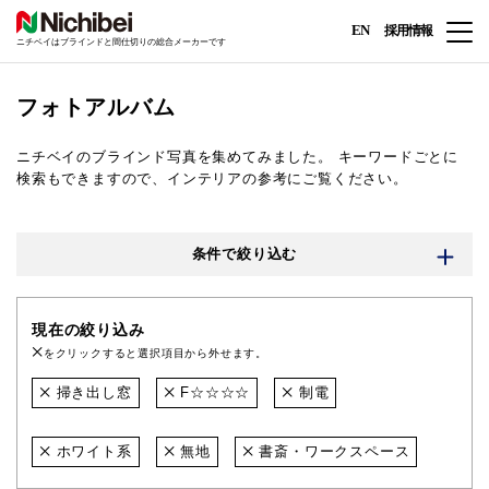
EN
採用情報
ニチベイはブラインドと間仕切りの総合メーカーです
フォトアルバム
ニチベイのブラインド写真を集めてみました。
キーワードごとに
検索もできますので、インテリアの参考にご覧ください。
条件で絞り込む
現在の絞り込み
をクリックすると選択項目から外せます。
掃き出し窓
F☆☆☆☆
制電
ホワイト系
無地
書斎・ワークスペース