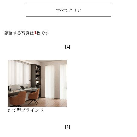
すべてクリア
該当する写真は
1
枚です
[1]
たて型ブラインド
[1]