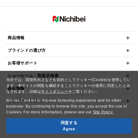
商品情報
ブラインドの選び方
お客様サポート
ショールーム・取扱店検索
当社では、閲覧性向上などを目的としてクッキー(Cookie)を使用してい
ます。本サイトの閲覧を継続することでクッキーの使用に同意したとみ
会社情報
なされます。詳細は
サイトポリシー
をご覧ください。
We use Cookies to improve browsing experience and for other
ウェブサイトについて
purposes. By continuing to browse this site, you accept the use of
Cookies. For more information, please see our
Site Policy.
同意する
Copyright© NICHIBEI CO.,LTD. All Rights Reserved.
Agree