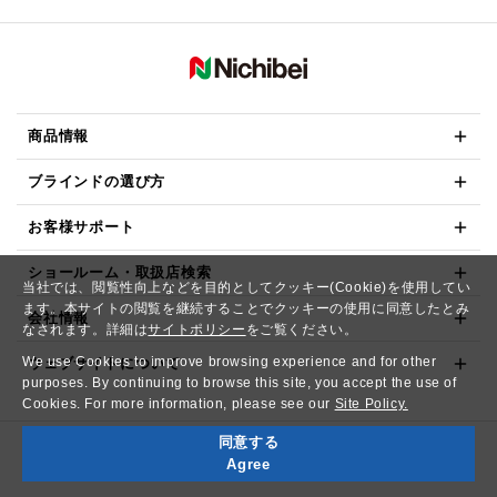
商品情報
ブラインドの選び方
お客様サポート
ショールーム・取扱店検索
当社では、閲覧性向上などを目的としてクッキー(Cookie)を使用してい
ます。本サイトの閲覧を継続することでクッキーの使用に同意したとみ
会社情報
なされます。詳細は
サイトポリシー
をご覧ください。
We use Cookies to improve browsing experience and for other
ウェブサイトについて
purposes. By continuing to browse this site, you accept the use of
Cookies. For more information, please see our
Site Policy.
同意する
Copyright© NICHIBEI CO.,LTD. All Rights Reserved.
Agree