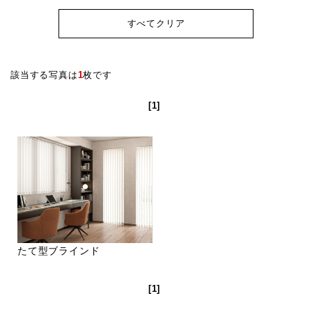
すべてクリア
該当する写真は
1
枚です
[1]
たて型ブラインド
[1]