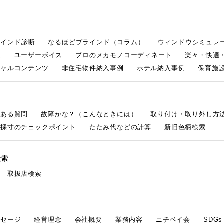
ラインド診断
なるほどブラインド（コラム）
ウィンドウシミュレ
ム
ユーザーボイス
プロのメカモノコーディネート
楽々・快適
シャルコンテンツ
非住宅物件納入事例
ホテル納入事例
保育施設
くある質問
故障かな？（こんなときには）
取り付け・取り外し方
採寸のチェックポイント
たたみ代などの計算
新旧色柄検索
検索
取扱店検索
ッセージ
経営理念
会社概要
業務内容
ニチベイ会
SDG