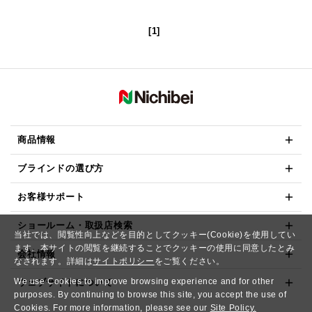
[1]
商品情報
ブラインドの選び方
お客様サポート
ショールーム・取扱店検索
当社では、閲覧性向上などを目的としてクッキー(Cookie)を使用してい
ます。本サイトの閲覧を継続することでクッキーの使用に同意したとみ
会社情報
なされます。詳細は
サイトポリシー
をご覧ください。
We use Cookies to improve browsing experience and for other
ウェブサイトについて
purposes. By continuing to browse this site, you accept the use of
Cookies. For more information, please see our
Site Policy.