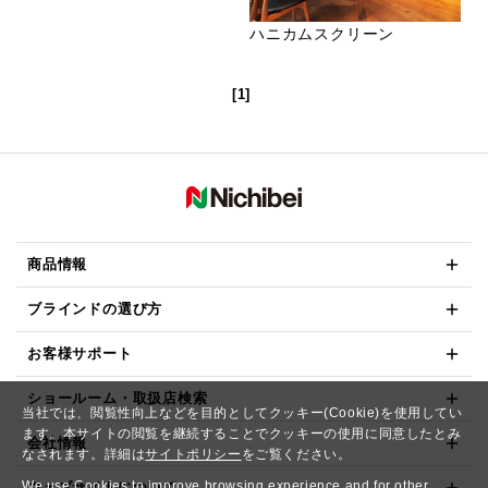
ハニカムスクリーン
[1]
商品情報
ブラインドの選び方
お客様サポート
ショールーム・取扱店検索
当社では、閲覧性向上などを目的としてクッキー(Cookie)を使用してい
ます。本サイトの閲覧を継続することでクッキーの使用に同意したとみ
会社情報
なされます。詳細は
サイトポリシー
をご覧ください。
We use Cookies to improve browsing experience and for other
ウェブサイトについて