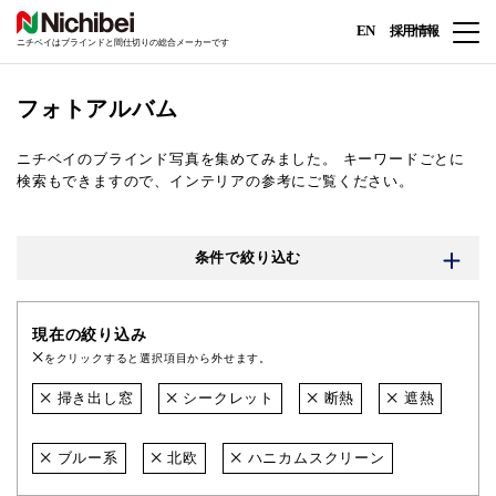
EN
採用情報
ニチベイはブラインドと間仕切りの総合メーカーです
フォトアルバム
ニチベイのブラインド写真を集めてみました。
キーワードごとに
検索もできますので、インテリアの参考にご覧ください。
条件で絞り込む
現在の絞り込み
をクリックすると選択項目から外せます。
掃き出し窓
シークレット
断熱
遮熱
ブルー系
北欧
ハニカムスクリーン