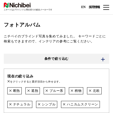
EN
採用情報
ニチベイはブラインドと間仕切りの総合メーカーです
フォトアルバム
ニチベイのブラインド写真を集めてみました。
キーワードごとに
検索もできますので、インテリアの参考にご覧ください。
条件で絞り込む
現在の絞り込み
をクリックすると選択項目から外せます。
断熱
遮熱
ブルー系
柄物
北欧
ナチュラル
シンプル
ハニカムスクリーン