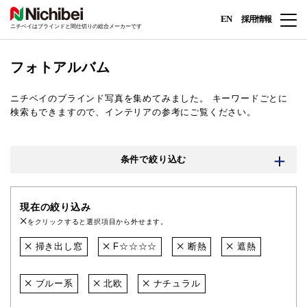
EN
採用情報
ニチベイはブラインドと間仕切りの総合メーカーです
フォトアルバム
ニチベイのブラインド写真を集めてみました。
キーワードごとに
検索もできますので、インテリアの参考にご覧ください。
条件で絞り込む
現在の絞り込み
をクリックすると選択項目から外せます。
掃き出し窓
F☆☆☆☆
断熱
遮熱
ブルー系
北欧
ナチュラル