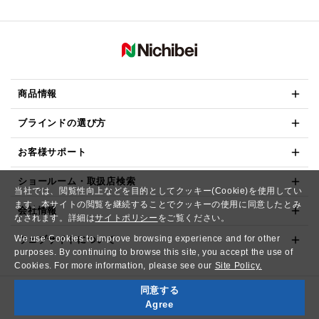
商品情報
ブラインドの選び方
お客様サポート
ショールーム・取扱店検索
当社では、閲覧性向上などを目的としてクッキー(Cookie)を使用してい
ます。本サイトの閲覧を継続することでクッキーの使用に同意したとみ
会社情報
なされます。詳細は
サイトポリシー
をご覧ください。
We use Cookies to improve browsing experience and for other
ウェブサイトについて
purposes. By continuing to browse this site, you accept the use of
Cookies. For more information, please see our
Site Policy.
同意する
Copyright© NICHIBEI CO.,LTD. All Rights Reserved.
Agree