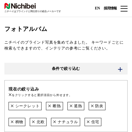
EN
採用情報
ニチベイはブラインドと間仕切りの総合メーカーです
フォトアルバム
ニチベイのブラインド写真を集めてみました。
キーワードごとに
検索もできますので、インテリアの参考にご覧ください。
条件で絞り込む
現在の絞り込み
をクリックすると選択項目から外せます。
シークレット
断熱
遮熱
防炎
柄物
北欧
ナチュラル
住宅