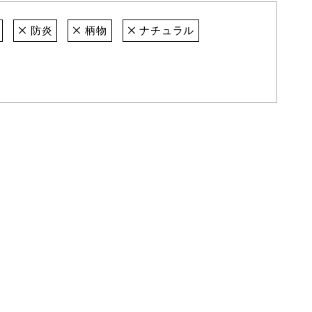
防炎
柄物
ナチュラル