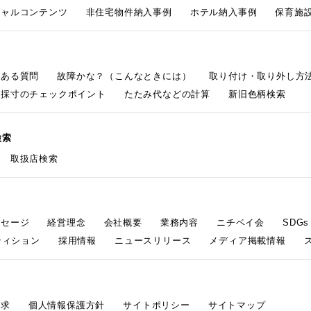
シャルコンテンツ
非住宅物件納入事例
ホテル納入事例
保育施設
くある質問
故障かな？（こんなときには）
取り付け・取り外し方
採寸のチェックポイント
たたみ代などの計算
新旧色柄検索
検索
取扱店検索
ッセージ
経営理念
会社概要
業務内容
ニチベイ会
SDG
ティション
採用情報
ニュースリリース
メディア掲載情報
請求
個人情報保護方針
サイトポリシー
サイトマップ