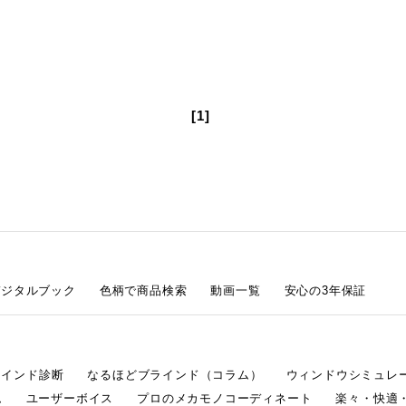
[1]
デジタルブック
色柄で商品検索
動画一覧
安心の3年保証
ラインド診断
なるほどブラインド（コラム）
ウィンドウシミュレ
ム
ユーザーボイス
プロのメカモノコーディネート
楽々・快適