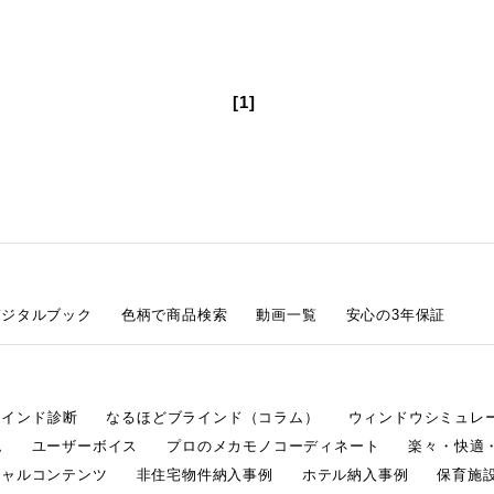
[1]
デジタルブック
色柄で商品検索
動画一覧
安心の3年保証
ラインド診断
なるほどブラインド（コラム）
ウィンドウシミュレ
ム
ユーザーボイス
プロのメカモノコーディネート
楽々・快適
シャルコンテンツ
非住宅物件納入事例
ホテル納入事例
保育施設