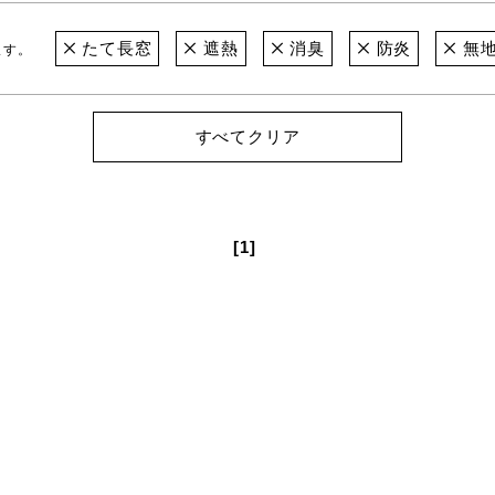
たて長窓
遮熱
消臭
防炎
無
ます。
すべてクリア
[1]