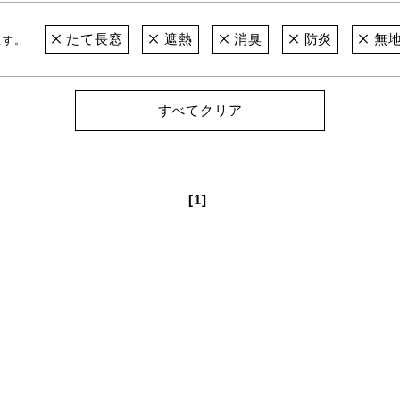
たて長窓
遮熱
消臭
防炎
無
ます。
すべてクリア
[1]