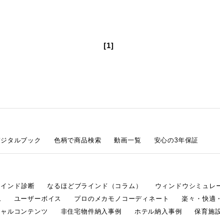
[1]
デジタルブック
色柄で商品検索
動画一覧
安心の3年保証
ラインド診断
なるほどブラインド（コラム）
ウィンドウシミュレ
ム
ユーザーボイス
プロのメカモノコーディネート
楽々・快適
シャルコンテンツ
非住宅物件納入事例
ホテル納入事例
保育施設