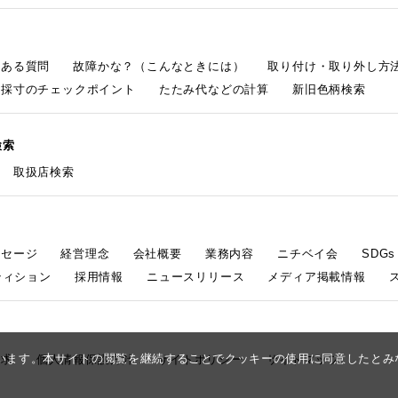
くある質問
故障かな？（こんなときには）
取り付け・取り外し方
採寸のチェックポイント
たたみ代などの計算
新旧色柄検索
検索
取扱店検索
ッセージ
経営理念
会社概要
業務内容
ニチベイ会
SDG
ティション
採用情報
ニュースリリース
メディア掲載情報
しています。本サイトの閲覧を継続することでクッキーの使用に同意したと
請求
個人情報保護方針
サイトポリシー
サイトマップ