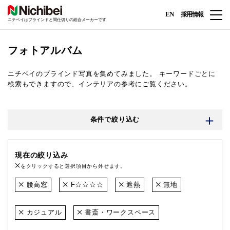
EN
採用情報
ニチベイはブラインドと間仕切りの総合メーカーです
フォトアルバム
ニチベイのブラインド写真を集めてみました。
キーワードごとに
検索もできますので、インテリアの参考にご覧ください。
条件で絞り込む
現在の絞り込み
をクリックすると選択項目から外せます。
腰高窓
F☆☆☆☆
遮熱
無地
カジュアル
書斎・ワークスペース