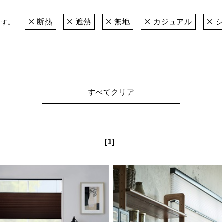
断熱
遮熱
無地
カジュアル
シ
ます。
すべてクリア
[1]