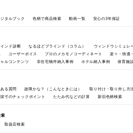
デジタルブック
色柄で商品検索
動画一覧
安心の3年保証
ラインド診断
なるほどブラインド（コラム）
ウィンドウシミュレ
ム
ユーザーボイス
プロのメカモノコーディネート
楽々・快適
シャルコンテンツ
非住宅物件納入事例
ホテル納入事例
保育施設
くある質問
故障かな？（こんなときには）
取り付け・取り外し方
採寸のチェックポイント
たたみ代などの計算
新旧色柄検索
検索
取扱店検索