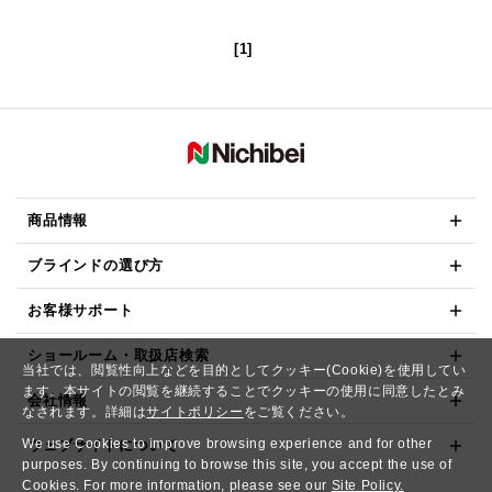
[1]
商品情報
ブラインドの選び方
お客様サポート
ショールーム・取扱店検索
当社では、閲覧性向上などを目的としてクッキー(Cookie)を使用してい
ます。本サイトの閲覧を継続することでクッキーの使用に同意したとみ
会社情報
なされます。詳細は
サイトポリシー
をご覧ください。
We use Cookies to improve browsing experience and for other
ウェブサイトについて
purposes. By continuing to browse this site, you accept the use of
Cookies. For more information, please see our
Site Policy.