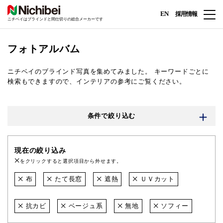
EN
採用情報
ニチベイはブラインドと間仕切りの総合メーカーです
フォトアルバム
ニチベイのブラインド写真を集めてみました。
キーワードごとに
検索もできますので、インテリアの参考にご覧ください。
条件で絞り込む
現在の絞り込み
をクリックすると選択項目から外せます。
布
たて長窓
遮熱
ＵＶカット
抗カビ
ベージュ系
無地
ソフィー