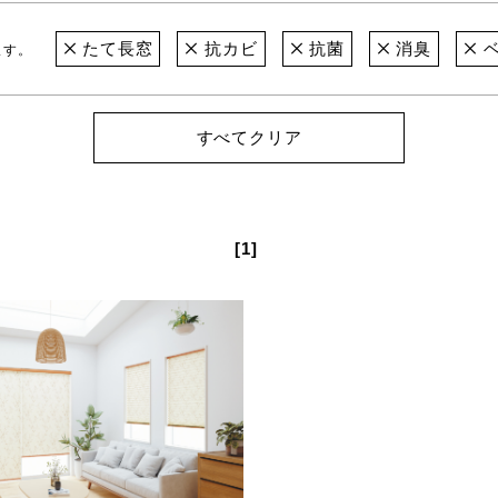
たて長窓
抗カビ
抗菌
消臭
ベ
ます。
すべてクリア
[1]