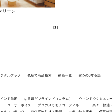
クリーン
[1]
デジタルブック
色柄で商品検索
動画一覧
安心の3年保証
ラインド診断
なるほどブラインド（コラム）
ウィンドウシミュレ
ム
ユーザーボイス
プロのメカモノコーディネート
楽々・快適
シャルコンテンツ
非住宅物件納入事例
ホテル納入事例
保育施設