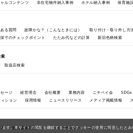
シャルコンテンツ
非住宅物件納入事例
ホテル納入事例
保育施設
くある質問
故障かな？（こんなときには）
取り付け・取り外し方
採寸のチェックポイント
たたみ代などの計算
新旧色柄検索
検索
取扱店検索
ッセージ
経営理念
会社概要
業務内容
ニチベイ会
SDG
ティション
採用情報
ニュースリリース
メディア掲載情報
しています。本サイトの閲覧を継続することでクッキーの使用に同意したと
請求
個人情報保護方針
サイトポリシー
サイトマップ