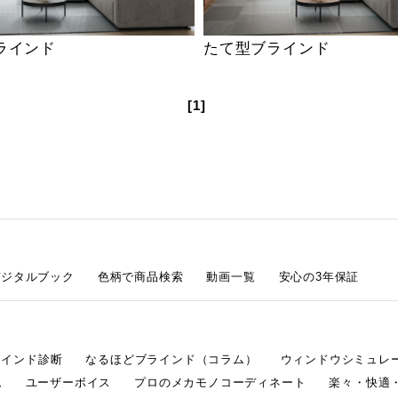
ラインド
たて型ブラインド
[1]
デジタルブック
色柄で商品検索
動画一覧
安心の3年保証
ラインド診断
なるほどブラインド（コラム）
ウィンドウシミュレ
ム
ユーザーボイス
プロのメカモノコーディネート
楽々・快適