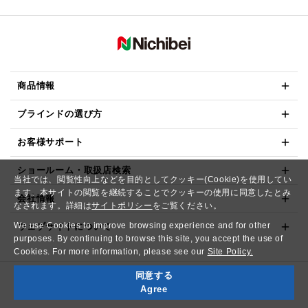
商品情報
ブラインドの選び方
お客様サポート
ショールーム・取扱店検索
当社では、閲覧性向上などを目的としてクッキー(Cookie)を使用してい
ます。本サイトの閲覧を継続することでクッキーの使用に同意したとみ
会社情報
なされます。詳細は
サイトポリシー
をご覧ください。
We use Cookies to improve browsing experience and for other
ウェブサイトについて
purposes. By continuing to browse this site, you accept the use of
Cookies. For more information, please see our
Site Policy.
同意する
Copyright© NICHIBEI CO.,LTD. All Rights Reserved.
Agree