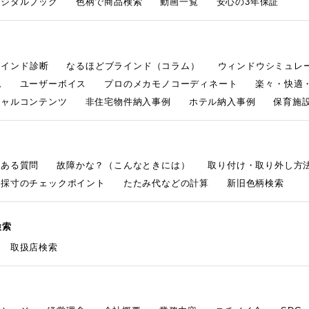
デジタルブック
色柄で商品検索
動画一覧
安心の3年保証
ラインド診断
なるほどブラインド（コラム）
ウィンドウシミュレ
ム
ユーザーボイス
プロのメカモノコーディネート
楽々・快適
シャルコンテンツ
非住宅物件納入事例
ホテル納入事例
保育施設
くある質問
故障かな？（こんなときには）
取り付け・取り外し方
採寸のチェックポイント
たたみ代などの計算
新旧色柄検索
検索
取扱店検索