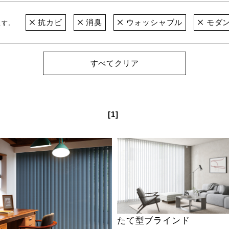
抗カビ
消臭
ウォッシャブル
モダ
ます。
すべてクリア
[1]
たて型ブラインド