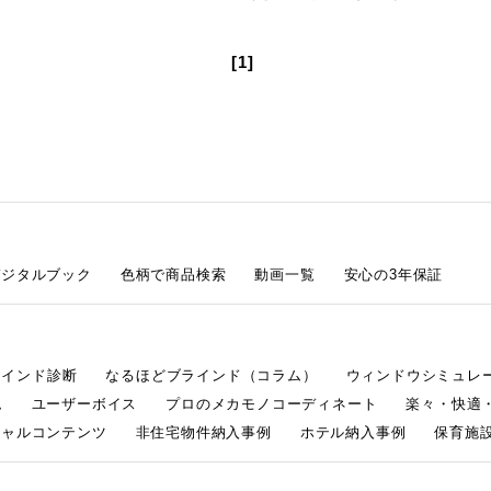
[1]
デジタルブック
色柄で商品検索
動画一覧
安心の3年保証
ラインド診断
なるほどブラインド（コラム）
ウィンドウシミュレ
ム
ユーザーボイス
プロのメカモノコーディネート
楽々・快適
シャルコンテンツ
非住宅物件納入事例
ホテル納入事例
保育施設