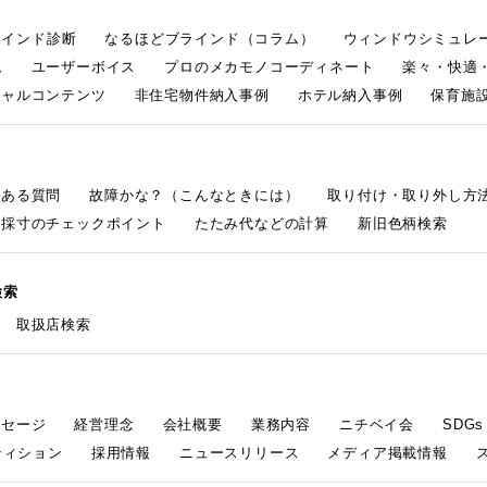
ラインド診断
なるほどブラインド（コラム）
ウィンドウシミュレ
ム
ユーザーボイス
プロのメカモノコーディネート
楽々・快適
シャルコンテンツ
非住宅物件納入事例
ホテル納入事例
保育施設
くある質問
故障かな？（こんなときには）
取り付け・取り外し方
採寸のチェックポイント
たたみ代などの計算
新旧色柄検索
検索
取扱店検索
ッセージ
経営理念
会社概要
業務内容
ニチベイ会
SDG
ティション
採用情報
ニュースリリース
メディア掲載情報