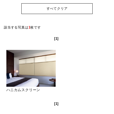
すべてクリア
該当する写真は
1
枚です
[1]
ハニカムスクリーン
[1]