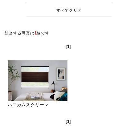
すべてクリア
該当する写真は
1
枚です
[1]
ハニカムスクリーン
[1]