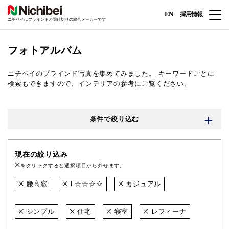
EN
採用情報
ニチベイはブラインドと間仕切りの総合メーカーです
フォトアルバム
ニチベイのブラインド写真を集めてみました。
キーワードごとに
検索もできますので、インテリアの参考にご覧ください。
条件で絞り込む
現在の絞り込み
をクリックすると選択項目から外せます。
腰高窓
F☆☆☆☆
カジュアル
シンプル
住宅
寝室
レフィーナ