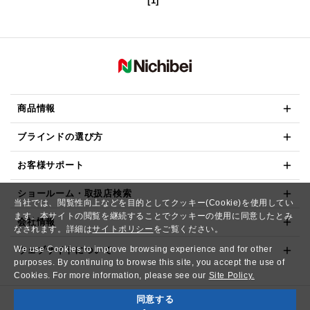
[1]
商品情報
ブラインドの選び方
お客様サポート
ショールーム・取扱店検索
当社では、閲覧性向上などを目的としてクッキー(Cookie)を使用してい
ます。本サイトの閲覧を継続することでクッキーの使用に同意したとみ
会社情報
なされます。詳細は
サイトポリシー
をご覧ください。
We use Cookies to improve browsing experience and for other
ウェブサイトについて
purposes. By continuing to browse this site, you accept the use of
Cookies. For more information, please see our
Site Policy.
同意する
Copyright© NICHIBEI CO.,LTD. All Rights Reserved.