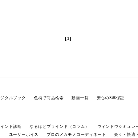
[1]
デジタルブック
色柄で商品検索
動画一覧
安心の3年保証
ラインド診断
なるほどブラインド（コラム）
ウィンドウシミュレ
ム
ユーザーボイス
プロのメカモノコーディネート
楽々・快適