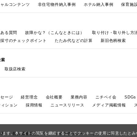
シャルコンテンツ
非住宅物件納入事例
ホテル納入事例
保育施設
くある質問
故障かな？（こんなときには）
取り付け・取り外し方
採寸のチェックポイント
たたみ代などの計算
新旧色柄検索
検索
取扱店検索
ッセージ
経営理念
会社概要
業務内容
ニチベイ会
SDG
ティション
採用情報
ニュースリリース
メディア掲載情報
しています。本サイトの閲覧を継続することでクッキーの使用に同意したと
請求
個人情報保護方針
サイトポリシー
サイトマップ