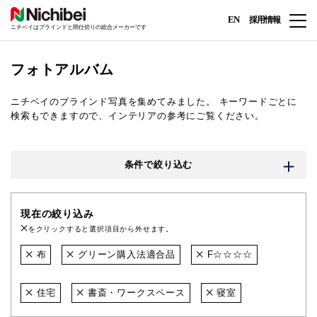
EN
採用情報
ニチベイはブラインドと間仕切りの総合メーカーです
フォトアルバム
ニチベイのブラインド写真を集めてみました。
キーワードごとに
検索もできますので、インテリアの参考にご覧ください。
条件で絞り込む
現在の絞り込み
をクリックすると選択項目から外せます。
布
グリーン購入法適合品
F☆☆☆☆
住宅
書斎・ワークスペース
寝室