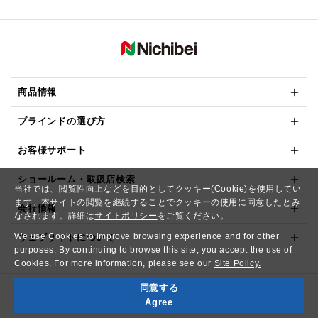
商品情報
ブラインドの選び方
お客様サポート
ショールーム・取扱店検索
当社では、閲覧性向上などを目的としてクッキー(Cookie)を使用してい
ます。本サイトの閲覧を継続することでクッキーの使用に同意したとみ
会社情報
なされます。詳細は
サイトポリシー
をご覧ください。
We use Cookies to improve browsing experience and for other
ウェブサイトについて
purposes. By continuing to browse this site, you accept the use of
Cookies. For more information, please see our
Site Policy.
同意する
Copyright© NICHIBEI CO.,LTD. All Rights Reserved.
Agree