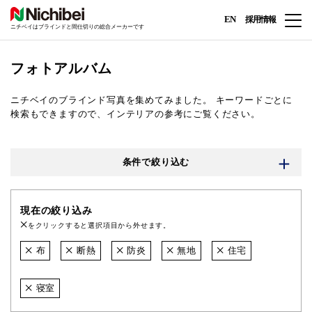
EN
採用情報
ニチベイはブラインドと間仕切りの総合メーカーです
フォトアルバム
ニチベイのブラインド写真を集めてみました。
キーワードごとに
検索もできますので、インテリアの参考にご覧ください。
条件で絞り込む
現在の絞り込み
をクリックすると選択項目から外せます。
布
断熱
防炎
無地
住宅
寝室