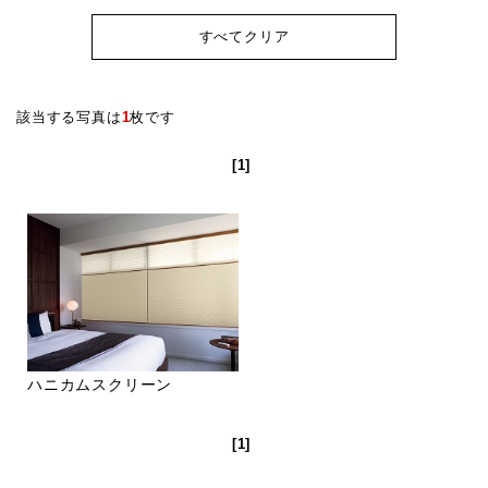
すべてクリア
該当する写真は
1
枚です
[1]
ハニカムスクリーン
[1]