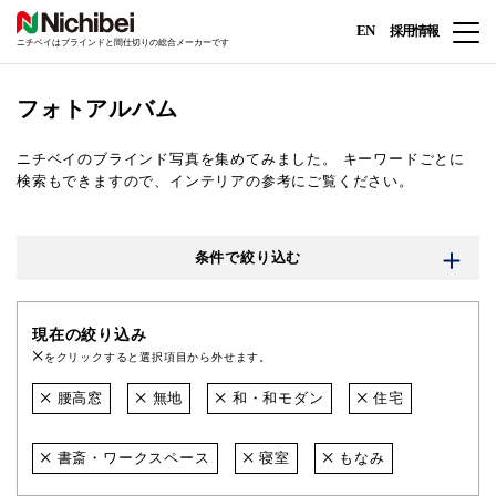
EN
採用情報
ニチベイはブラインドと間仕切りの総合メーカーです
フォトアルバム
ニチベイのブラインド写真を集めてみました。
キーワードごとに
検索もできますので、インテリアの参考にご覧ください。
条件で絞り込む
現在の絞り込み
をクリックすると選択項目から外せます。
腰高窓
無地
和・和モダン
住宅
書斎・ワークスペース
寝室
もなみ