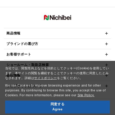
商品情報
ブラインドの選び方
お客様サポート
ショールーム・取扱店検索
当社では、閲覧性向上などを目的としてクッキー(Cookie)を使用してい
ます。本サイトの閲覧を継続することでクッキーの使用に同意したとみ
会社情報
なされます。詳細は
サイトポリシー
をご覧ください。
We use Cookies to improve browsing experience and for other
ウェブサイトについて
purposes. By continuing to browse this site, you accept the use of
Cookies. For more information, please see our
Site Policy.
同意する
Copyright© NICHIBEI CO.,LTD. All Rights Reserved.
Agree