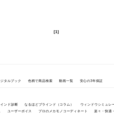
[1]
デジタルブック
色柄で商品検索
動画一覧
安心の3年保証
ラインド診断
なるほどブラインド（コラム）
ウィンドウシミュレ
ム
ユーザーボイス
プロのメカモノコーディネート
楽々・快適