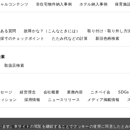
シャルコンテンツ
非住宅物件納入事例
ホテル納入事例
保育施設
くある質問
故障かな？（こんなときには）
取り付け・取り外し方
採寸のチェックポイント
たたみ代などの計算
新旧色柄検索
検索
取扱店検索
ッセージ
経営理念
会社概要
業務内容
ニチベイ会
SDG
ティション
採用情報
ニュースリリース
メディア掲載情報
しています。本サイトの閲覧を継続することでクッキーの使用に同意したと
請求
個人情報保護方針
サイトポリシー
サイトマップ