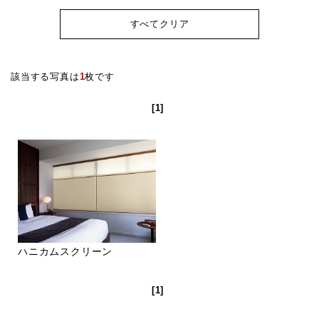
すべてクリア
該当する写真は
1
枚です
[1]
ハニカムスクリーン
[1]