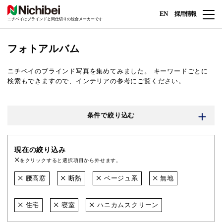
EN
採用情報
ニチベイはブラインドと間仕切りの総合メーカーです
フォトアルバム
ニチベイのブラインド写真を集めてみました。
キーワードごとに
検索もできますので、インテリアの参考にご覧ください。
条件で絞り込む
現在の絞り込み
をクリックすると選択項目から外せます。
腰高窓
断熱
ベージュ系
無地
住宅
寝室
ハニカムスクリーン