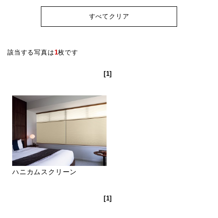
すべてクリア
該当する写真は
1
枚です
[1]
ハニカムスクリーン
[1]