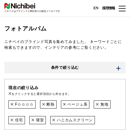
EN
採用情報
ニチベイはブラインドと間仕切りの総合メーカーです
フォトアルバム
ニチベイのブラインド写真を集めてみました。
キーワードごとに
検索もできますので、インテリアの参考にご覧ください。
条件で絞り込む
現在の絞り込み
をクリックすると選択項目から外せます。
F☆☆☆☆
断熱
ベージュ系
無地
住宅
寝室
ハニカムスクリーン