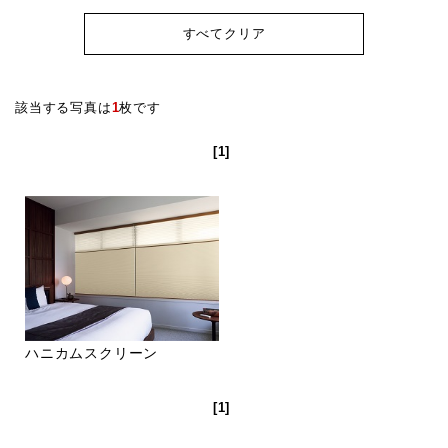
すべてクリア
該当する写真は
1
枚です
[1]
ハニカムスクリーン
[1]