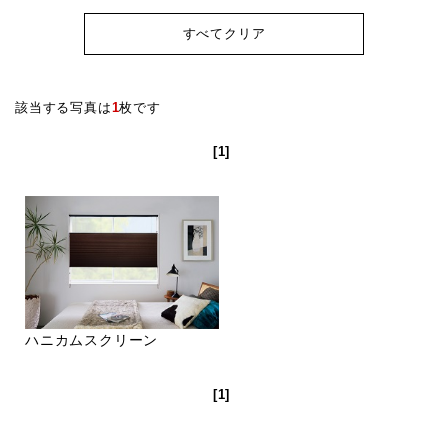
すべてクリア
該当する写真は
1
枚です
[1]
ハニカムスクリーン
[1]