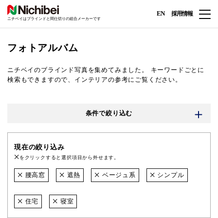
EN
採用情報
ニチベイはブラインドと間仕切りの総合メーカーです
フォトアルバム
ニチベイのブラインド写真を集めてみました。
キーワードごとに
検索もできますので、インテリアの参考にご覧ください。
条件で絞り込む
現在の絞り込み
をクリックすると選択項目から外せます。
腰高窓
遮熱
ベージュ系
シンプル
住宅
寝室