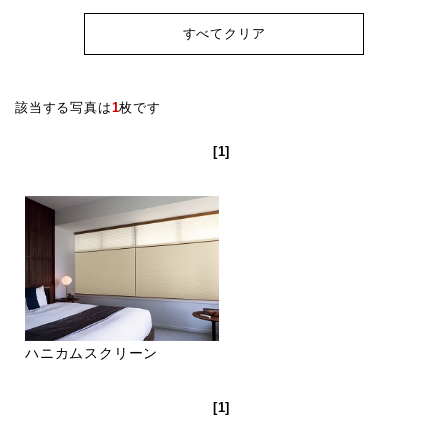
すべてクリア
該当する写真は
1
枚です
[1]
ハニカムスクリーン
[1]