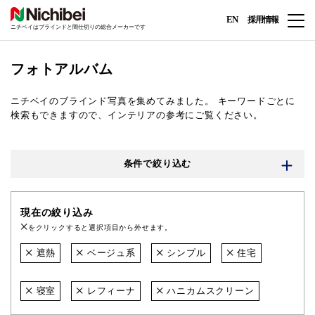
EN
採用情報
ニチベイはブラインドと間仕切りの総合メーカーです
フォトアルバム
ニチベイのブラインド写真を集めてみました。
キーワードごとに
検索もできますので、インテリアの参考にご覧ください。
条件で絞り込む
現在の絞り込み
をクリックすると選択項目から外せます。
遮熱
ベージュ系
シンプル
住宅
寝室
レフィーナ
ハニカムスクリーン