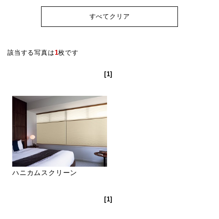
すべてクリア
該当する写真は
1
枚です
[1]
ハニカムスクリーン
[1]