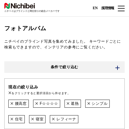
EN
採用情報
ニチベイはブラインドと間仕切りの総合メーカーです
フォトアルバム
ニチベイのブラインド写真を集めてみました。
キーワードごとに
検索もできますので、インテリアの参考にご覧ください。
条件で絞り込む
現在の絞り込み
をクリックすると選択項目から外せます。
腰高窓
F☆☆☆☆
遮熱
シンプル
住宅
寝室
レフィーナ