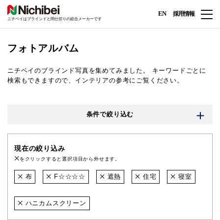
EN
採用情報
ニチベイはブラインドと間仕切りの総合メーカーです
フォトアルバム
ニチベイのブラインド写真を集めてみました。
キーワードごとに
検索もできますので、インテリアの参考にご覧ください。
条件で絞り込む
現在の絞り込み
をクリックすると選択項目から外せます。
布
F☆☆☆☆
遮熱
住宅
寝室
ハニカムスクリーン