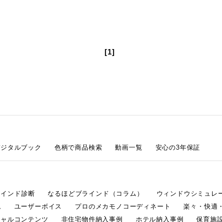
[1]
デジタルブック
色柄で商品検索
動画一覧
安心の3年保証
ラインド診断
なるほどブラインド（コラム）
ウィンドウシミュレ
ム
ユーザーボイス
プロのメカモノコーディネート
楽々・快適
シャルコンテンツ
非住宅物件納入事例
ホテル納入事例
保育施設