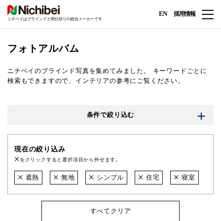
EN
採用情報
ニチベイはブラインドと間仕切りの総合メーカーです
フォトアルバム
ニチベイのブラインド写真を集めてみました。
キーワードごとに
検索もできますので、インテリアの参考にご覧ください。
条件で絞り込む
現在の絞り込み
をクリックすると選択項目から外せます。
遮熱
無地
シンプル
住宅
寝室
すべてクリア