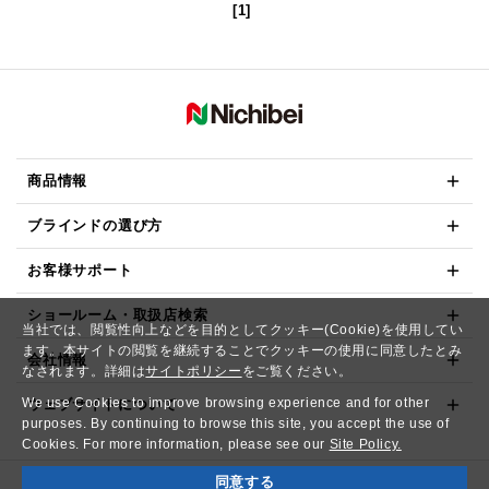
[1]
商品情報
ブラインドの選び方
お客様サポート
ショールーム・取扱店検索
当社では、閲覧性向上などを目的としてクッキー(Cookie)を使用してい
ます。本サイトの閲覧を継続することでクッキーの使用に同意したとみ
会社情報
なされます。詳細は
サイトポリシー
をご覧ください。
We use Cookies to improve browsing experience and for other
ウェブサイトについて
purposes. By continuing to browse this site, you accept the use of
Cookies. For more information, please see our
Site Policy.
同意する
Copyright© NICHIBEI CO.,LTD. All Rights Reserved.