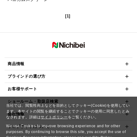
[1]
商品情報
ブラインドの選び方
お客様サポート
ショールーム・取扱店検索
当社では、閲覧性向上などを目的としてクッキー(Cookie)を使用してい
ます。本サイトの閲覧を継続することでクッキーの使用に同意したとみ
会社情報
なされます。詳細は
サイトポリシー
をご覧ください。
We use Cookies to improve browsing experience and for other
ウェブサイトについて
purposes. By continuing to browse this site, you accept the use of