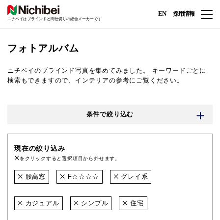
EN
採用情報
ニチベイはブラインドと間仕切りの総合メーカーです
フォトアルバム
ニチベイのブラインド写真を集めてみました。
キーワードごとに
検索もできますので、インテリアの参考にご覧ください。
条件で絞り込む
現在の絞り込み
をクリックすると選択項目から外せます。
腰高窓
F☆☆☆☆
グレイ系
カジュアル
シンプル
住宅