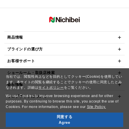
商品情報
ブラインドの選び方
お客様サポート
ショールーム・取扱店検索
当社では、閲覧性向上などを目的としてクッキー(Cookie)を使用してい
ます。本サイトの閲覧を継続することでクッキーの使用に同意したとみ
会社情報
なされます。詳細は
サイトポリシー
をご覧ください。
We use Cookies to improve browsing experience and for other
ウェブサイトについて
purposes. By continuing to browse this site, you accept the use of
Cookies. For more information, please see our
Site Policy.
同意する
Copyright© NICHIBEI CO.,LTD. All Rights Reserved.
Agree