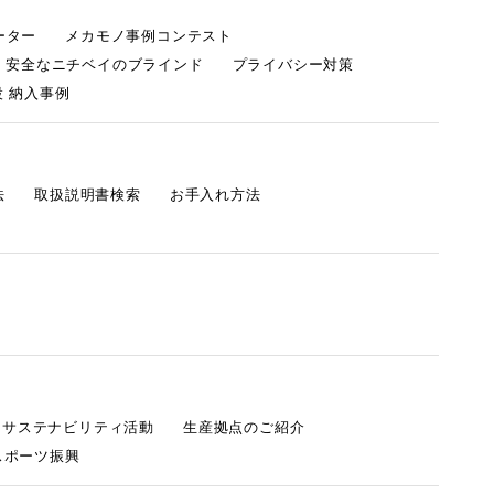
ーター
メカモノ事例コンテスト
・安全なニチベイのブラインド
プライバシー対策
 納入事例
法
取扱説明書検索
お手入れ方法
s サステナビリティ活動
生産拠点のご紹介
スポーツ振興