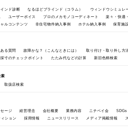
ラインド診断
なるほどブラインド（コラム）
ウィンドウシミュレ
ム
ユーザーボイス
プロのメカモノコーディネート
楽々・快適
シャルコンテンツ
非住宅物件納入事例
ホテル納入事例
保育施設
くある質問
故障かな？（こんなときには）
取り付け・取り外し方
採寸のチェックポイント
たたみ代などの計算
新旧色柄検索
検索
取扱店検索
ッセージ
経営理念
会社概要
業務内容
ニチベイ会
SDG
ティション
採用情報
ニュースリリース
メディア掲載情報