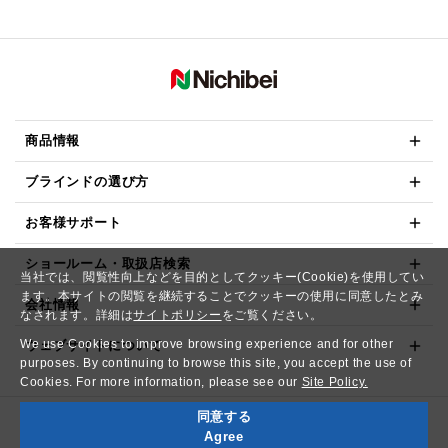
商品情報
ブラインドの選び方
お客様サポート
ショールーム・取扱店検索
当社では、閲覧性向上などを目的としてクッキー(Cookie)を使用してい
ます。本サイトの閲覧を継続することでクッキーの使用に同意したとみ
会社情報
なされます。詳細は
サイトポリシー
をご覧ください。
We use Cookies to improve browsing experience and for other
ウェブサイトについて
purposes. By continuing to browse this site, you accept the use of
Cookies. For more information, please see our
Site Policy.
同意する
Copyright© NICHIBEI CO.,LTD. All Rights Reserved.
Agree