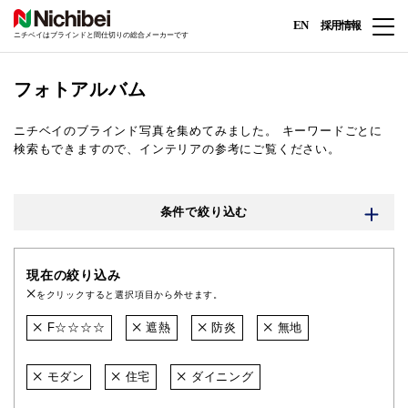
EN
採用情報
ニチベイはブラインドと間仕切りの総合メーカーです
フォトアルバム
ニチベイのブラインド写真を集めてみました。
キーワードごとに
検索もできますので、インテリアの参考にご覧ください。
条件で絞り込む
現在の絞り込み
をクリックすると選択項目から外せます。
F☆☆☆☆
遮熱
防炎
無地
モダン
住宅
ダイニング