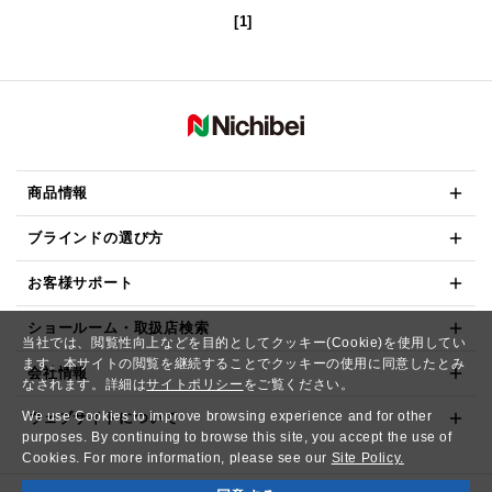
[1]
商品情報
ブラインドの選び方
お客様サポート
ショールーム・取扱店検索
当社では、閲覧性向上などを目的としてクッキー(Cookie)を使用してい
ます。本サイトの閲覧を継続することでクッキーの使用に同意したとみ
会社情報
なされます。詳細は
サイトポリシー
をご覧ください。
We use Cookies to improve browsing experience and for other
ウェブサイトについて
purposes. By continuing to browse this site, you accept the use of
Cookies. For more information, please see our
Site Policy.