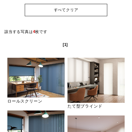
すべてクリア
該当する写真は
4
枚です
[1]
ロールスクリーン
たて型ブラインド