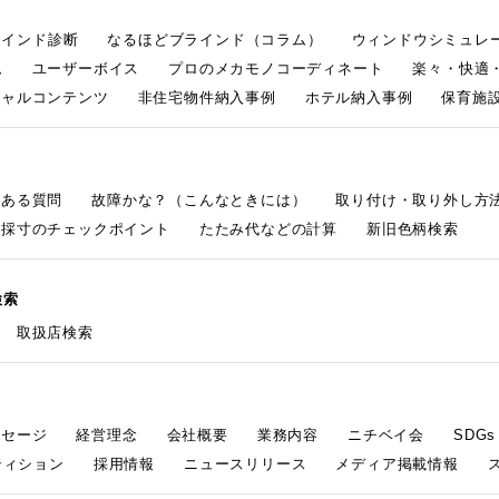
ラインド診断
なるほどブラインド（コラム）
ウィンドウシミュレ
ム
ユーザーボイス
プロのメカモノコーディネート
楽々・快適
シャルコンテンツ
非住宅物件納入事例
ホテル納入事例
保育施設
くある質問
故障かな？（こんなときには）
取り付け・取り外し方
採寸のチェックポイント
たたみ代などの計算
新旧色柄検索
検索
取扱店検索
ッセージ
経営理念
会社概要
業務内容
ニチベイ会
SDG
ティション
採用情報
ニュースリリース
メディア掲載情報