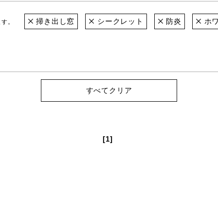
掃き出し窓
シークレット
防炎
ホ
ます。
すべてクリア
[1]